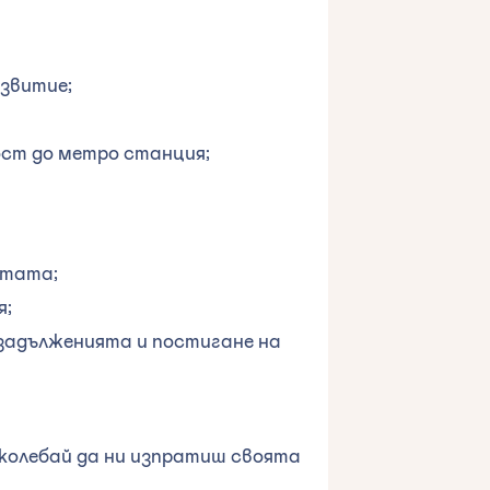
звитие;
ост до метро станция;
отата;
я;
задълженията и постигане на
 колебай да ни изпратиш своята