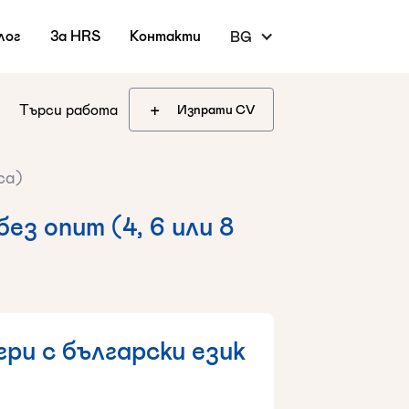
лог
За HRS
Контакти
BG
+
Търси работа
Изпрати CV
са)
ез опит (4, 6 или 8
ри с български език