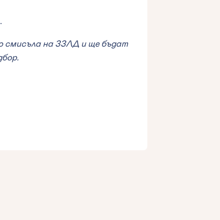
.
о смисъла на ЗЗЛД и ще бъдат
дбор.