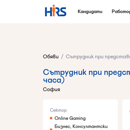
Кандидати
Работо
Обяви
/
Сътрудник при представяне
Сътрудник при предста
часа)
София
Сектор
Online Gaming
Бизнес, Консултантски