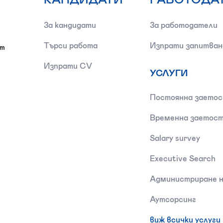
За кандидати
За работодатели
Търси работа
Изпрати запитван
от
Изпрати CV
УСЛУГИ
Постоянна заето
Временна заетос
Salary survey
Executive Search
Администриране н
Аутсорсинг
виж всички услуги