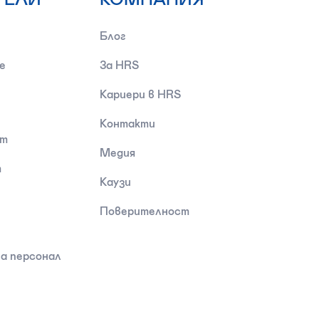
Блог
е
За HRS
Кариери в HRS
Контакти
ст
Медия
т
Каузи
Поверителност
а персонал