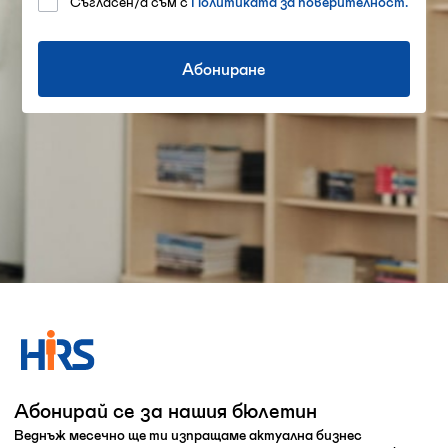
Съгласен/а съм с
Политиката за поверителност.
Абонирай се за нашия бюлетин
Веднъж месечно ще ти изпращаме актуална бизнес