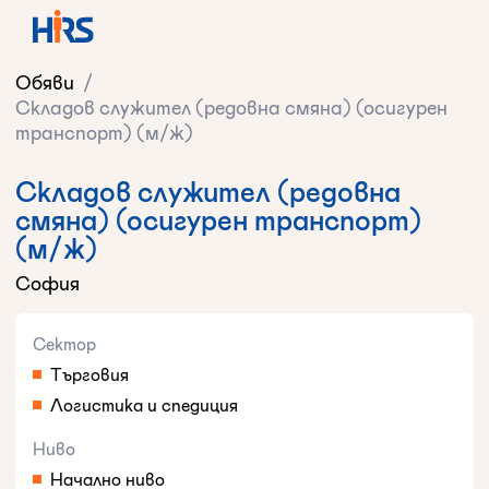
Обяви
/
Складов служител (редовна смяна) (осигурен
транспорт) (м/ж)
Складов служител (редовна
смяна) (осигурен транспорт)
(м/ж)
София
Сектор
Търговия
Логистика и спедиция
Ниво
Начално ниво