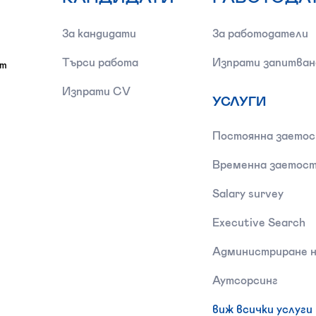
За кандидати
За работодатели
Търси работа
Изпрати запитван
от
Изпрати CV
УСЛУГИ
Постоянна заето
Временна заетос
Salary survey
Executive Search
Администриране н
Аутсорсинг
виж всички услуги