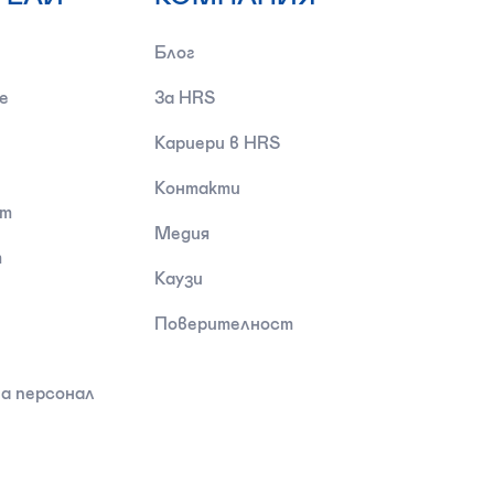
Блог
е
За HRS
Кариери в HRS
Контакти
ст
Медия
т
Каузи
Поверителност
а персонал