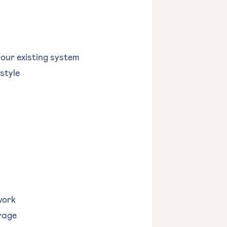
our existing system
style
work
erage