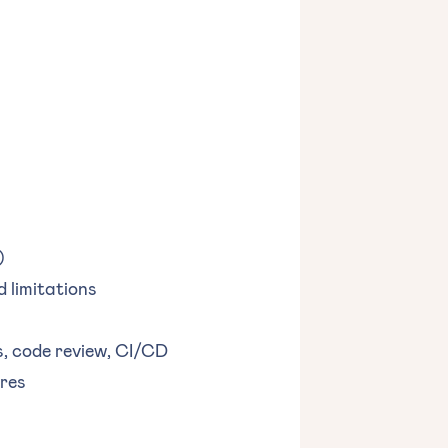
)
 limitations
s, code review, CI/CD
res