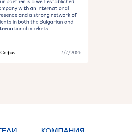
ur partner is a well-established
ompany with an international
resence and a strong network of
lients in both the Bulgarian and
nternational markets.
София
7/7/2026
ТЕЛИ
КОМПАНИЯ