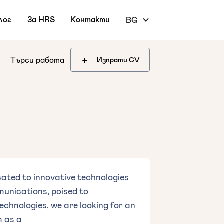
лог
За HRS
Контакти
BG
+
Търси работа
Изпрати CV
cated to innovative technologies
mmunications, poised to
echnologies, we are looking for an
m as a