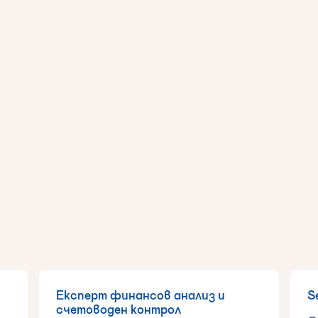
Експерт финансов анализ и
S
счетоводен контрол