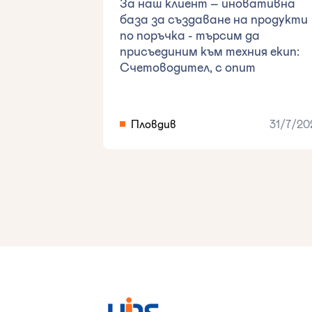
За наш клиент – иновативна
база за създаване на продукти
по поръчка - търсим да
присъединим към техния екип:
Счетоводител, с опит
Пловдив
31/7/20