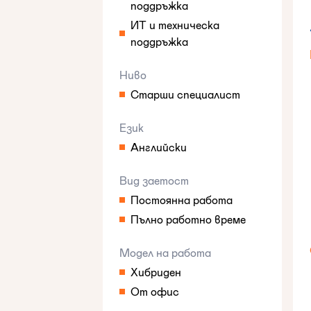
поддръжка
ИТ и техническа
поддръжка
Ниво
Старши специалист
Език
Английски
Вид заетост
Постоянна работа
Пълно работно време
Модел на работа
Хибриден
От офис