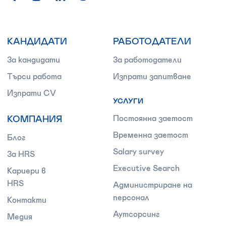
КАНДИДАТИ
РАБОТОДАТЕЛИ
За кандидати
За работодатели
Търси работа
Изпрати запитване
Изпрати CV
УСЛУГИ
КОМПАНИЯ
Постоянна заетост
Временна заетост
Блог
Salary survey
За HRS
Executive Search
Кариери в
HRS
Администриране на
персонал
Контакти
Аутсорсинг
Медия