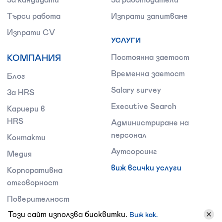
Търси работа
Изпрати запитване
Изпрати CV
УСЛУГИ
КОМПАНИЯ
Постоянна заетост
Временна заетост
Блог
Salary survey
За HRS
Executive Search
Кариери в
HRS
Администриране на
персонал
Контакти
Аутсорсинг
Медия
виж всички услуги
Корпоративна
отговорност
Поверителност
Този сайт използва бисквитки.
Виж как.