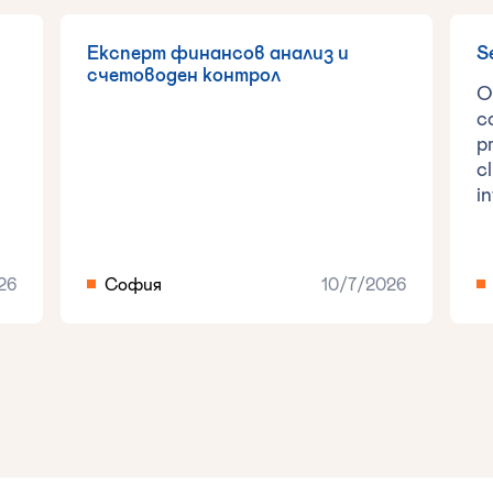
Експерт финансов анализ и
S
счетоводен контрол
O
c
p
c
i
26
София
10/7/2026