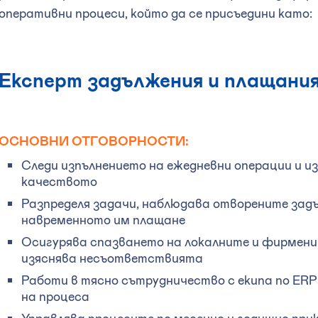
оперативни процеси, който да се присъедини като:
Експерт задължения и плащания
ОСНОВНИ ОТГОВОРНОСТИ:
Следи изпълнението на ежедневни операции и и
качеството
Разпределя задачи, наблюдава отворените зад
навременното им плащане
Осигурява спазването на локалните и фирмени
изяснява несъответствията
Работи в тясно сътрудничество с екипа по ER
на процеса
Управлява процесите по месечно и годишно при