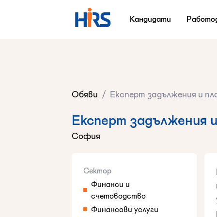
Кандидати
Работо
Обяви
/
Експерт задължения и пл
Експерт задължения и
София
Сектор
Финанси и
счетоводство
Финансови услуги