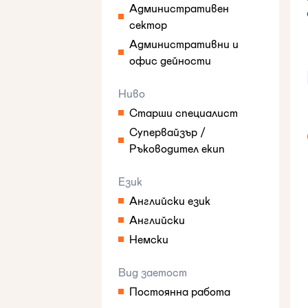
Административен
сектор
Административни и
офис дейности
Ниво
Старши специалист
Супервайзър /
Ръководител екип
Език
Английски език
Английски
Немски
Вид заетост
Постоянна работа