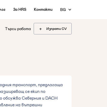
лог
За HRS
Контакти
BG
+
Търси работа
Изпрати CV
одния транспорт, предлагаща
разширяващ се екип по
то обсужва Северния и DACH
авление на вътрешни