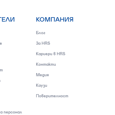
ТЕЛИ
КОМПАНИЯ
Блог
е
За HRS
Кариери в HRS
Контакти
ст
Медия
т
Каузи
Поверителност
а персонал