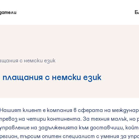
датели
Б
ащания с немски език
 плащания с немски език
Нашият клиент е компания в сферата на междунар
превоз на четири континента. За техния малък, но 
управление на задълженията към доставчици, кой
регион, търсим опитен специалист с умения за упр