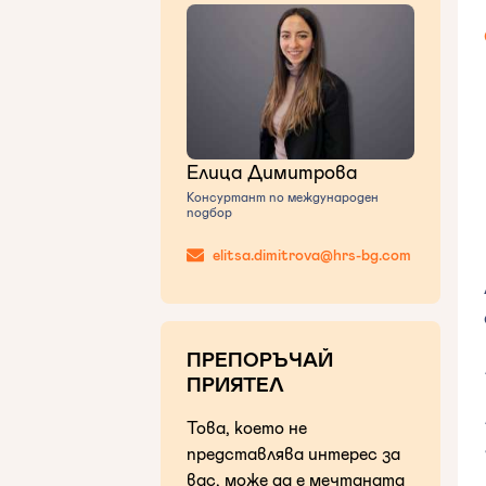
Елица Димитрова
Консуртант по международен
подбор
elitsa.dimitrova@hrs-bg.com
ПРЕПОРЪЧАЙ
ПРИЯТЕЛ
Това, което не
представлява интерес за
вас, може да е мечтаната