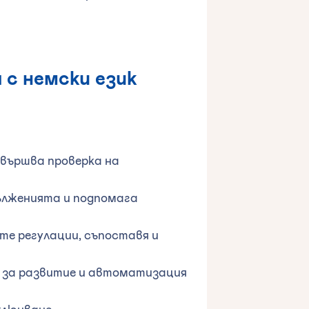
 с немски език
звършва проверка на
ълженията и подпомага
те регулации, съпоставя и
P за развитие и автоматизация
ключване