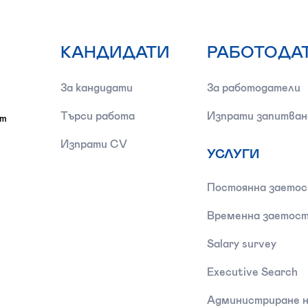
КАНДИДАТИ
РАБОТОДА
За кандидати
За работодатели
Търси работа
Изпрати запитван
от
Изпрати CV
УСЛУГИ
Постоянна заето
Временна заетос
Salary survey
Executive Search
Администриране н