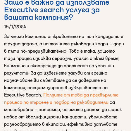
Защо е важно да използвате
Executive search услуга за
вашата компания?
15/1/2024
За много компании откриването на топ кандидати е
трудна задача, а на точните ръководни кадри – дори
в пъти по-предизвикателна. Това е така, защото
този процес изисква сериозни усилия откъм време,
внимание и експертиза за постигане на успешни
резултати. За да избегнете загуби от грешно
назначаване ви съветваме да се доверите на
компания, специализирана в извършването на
Executive Search.
Ползите от това да прехвърлите
процеса по търсене и подбор на ръководители
са
многобройни – например, че имате достъп до широк
набор от квалифицирани кандидати, увеличавате
разнообразието в екипа си, ефективно запълвате