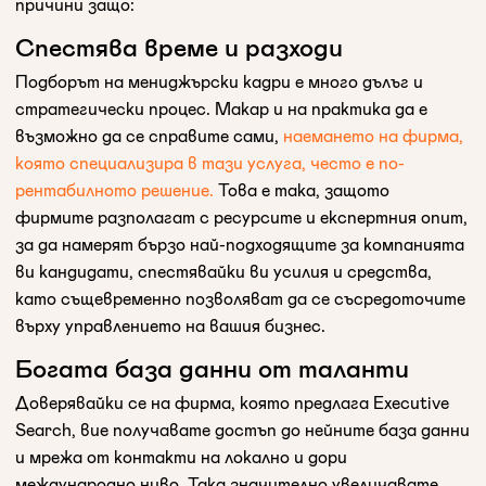
причини защо:
Спестява време и разходи
Подборът на мениджърски кадри е много дълъг и
стратегически процес. Макар и на практика да е
възможно да се справите сами,
наемането на фирма,
която специализира в тази услуга, често е по-
рентабилното решение.
Това е така, защото
фирмите разполагат с ресурсите и експертния опит,
за да намерят бързо най-подходящите за компанията
ви кандидати, спестявайки ви усилия и средства,
като същевременно позволяват да се съсредоточите
върху управлението на вашия бизнес.
Богата база данни от таланти
Доверявайки се на фирма, която предлага Executive
Search, вие получавате достъп до нейните база данни
и мрежа от контакти на локално и дори
международно ниво. Така значително увеличавате