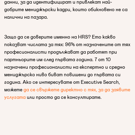
данни, за да идентифицират и привлекат най-
добрите мениджърски кадри, които обикновено не са
налични на пазара.
Защо да се доверите именно на HRS? Ето какво
показват числата за тях: 96% от назначените от тях
професионалисти продължават да работят при
партньорите им след първата година. 7 от 10
назначени професионалисти на експертно и средно
мениджърско ниво биват повишени до първата си
година. Ако се интересувате от Executive Search,
можете
да се свържете директно с тях, за да заявите
услугата
или просто да се консултирате.