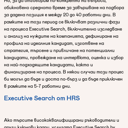
Но, за да отговорим по-конкретно на въпроса,
обикновено средното време за завършване на подбора
за дадена позиция е между 20 до 40 работни дни. В
рамките на този период се включват различни фази
на процеса Executive Search, включително изследване
и анализ на нуждите на компанията, дефиниране на
профила на идеалния кандидат, изготвяне на
стратегия, търсене и привличане на потенциални
кандидати, провеждане на интервюта, оценка и избор
на най-подходящите кандидати, както и
финализиране на процеса. В някои случаи този процес
би могъл да бъде и доста по-бърз и да бъде приключен
в рамките на 5-7 работни дни.
Executive Search от HRS
Ако търсите висококвалифицирани ръководители и
други ключови кадри, услугата Executive Search by