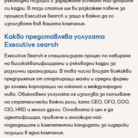
ръководни позиции и задържате успешно най-добрите
си кадри. В тази статия ще ви разкажем повече за
процеса Executive Search и защо е важно да го
използвате във вашата компания.
Какво представлява услугата
Executive search
Executive Search е специализиран процес по набиране
на висококвалифицирани и ръководни кадри за
различни организации. В това число влизат всякакви
предприятия от стартиращи малки и средни фирми
до големи корпорации на локално и международно
ниво. Обикновено услугата се използва за попълване
на стратегически важни роли, като CEO, CFO, COO,
CIO, HRD и много други. Основната й цел е да
идентифицира, привлече и ангажира най-
подходящите и компетентни кандидати за лидерски
позиции в една компания.