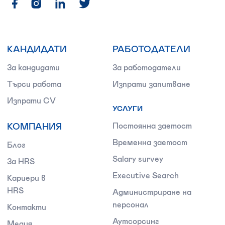
КАНДИДАТИ
РАБОТОДАТЕЛИ
За кандидати
За работодатели
Търси работа
Изпрати запитване
Изпрати CV
УСЛУГИ
КОМПАНИЯ
Постоянна заетост
Временна заетост
Блог
Salary survey
За HRS
Executive Search
Кариери в
HRS
Администриране на
персонал
Контакти
Аутсорсинг
Медия