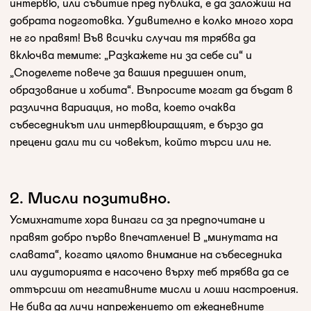
интервю, или събитие пред публика, е да заложиш на
добрата подготовка. Удивително е колко много хора
не го правят! Във всички случаи тя трябва да
включва темите: „Разкажете ни за себе си“ и
„Споделете повече за вашия предишен опит,
образование и хобита“. Въпросите могат да бъдат в
различна вариация, но това, което очаква
събеседникът или интервюиращият, е бързо да
прецени дали ти си човекът, който търси или не.
2. Мисли позитивно.
Усмихнатите хора винаги са за предпочитане и
правят добро първо впечатление! В „минутата на
славата“, когато цялото внимание на събеседника
или аудиторията е насочено върху теб трябва да се
оттърсиш от негативните мисли и лоши настроения.
Не бива да личи напрежението от ежедневните