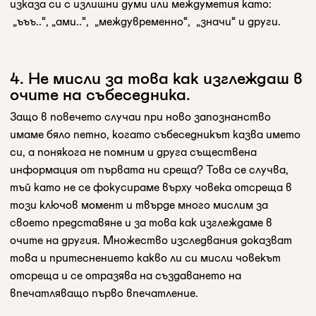
изказа си с излишни думи или междуметия като:
„ъъъ..“, „ами..“, „междувременно“, „значи“ и други.
4. Не мисли за това как изглеждаш в
очите на събеседника. ‍
Защо в повечето случаи при ново запознанство
имаме бяло петно, когато събеседникът казва името
си, а понякога не помним и друга съществена
информация от първата ни среща? Това се случва,
тъй като не се фокусираме върху човека отсреща в
този ключов момент и твърде много мислим за
своето представяне и за това как изглеждаме в
очите на другия. Множество изследвания доказват
това и притеснението какво ли си мисли човекът
отсреща и се отразява на създаването на
впечатляващо първо впечатление.