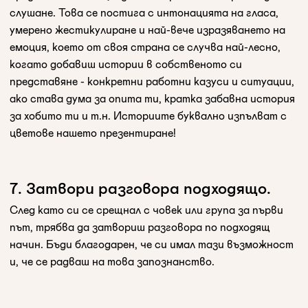
слушане. Това се постига с интонацията на гласа,
умерено жестикулиране и най-вече изразяването на
емоция, което от своя страна се случва най-лесно,
когато добавиш истории в собственото си
представяне - конкретни работни казуси и ситуации,
ако става дума за опита ти, кратка забавна история
за хобито ти и т.н. Историите буквално изпълват с
цветове нашето презентиране!
7. Затвори разговора подходящо.
След като си се срещнал с човек или група за първи
път, трябва да затвориш разговора по подходящ
начин. Бъди благодарен, че си имал тази възможност
и, че се радваш на това запознанство.