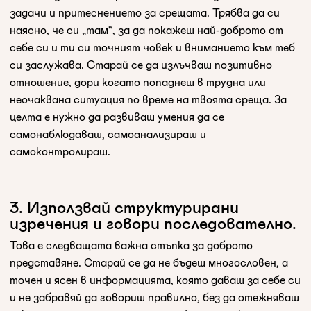
задачи и притеснението за срещата. Трябва да си
наясно, че си „там“, за да покажеш най-доброто от
себе си и ти си точният човек и вниманието към теб
си заслужава. Старай се да излъчваш позитивно
отношение, дори когато попаднеш в трудна или
неочаквана ситуация по време на твоята среща. За
целта е нужно да развиваш умения да се
самонаблюдаваш, самоанализираш и
самоконтролираш.
3. Използвай структурирани
изречения и говори последователно.
Това е следващата важна стъпка за доброто
представяне. Старай се да не бъдеш многословен, а
точен и ясен в информацията, която даваш за себе си
и не забравяй да говориш правилно, без да отежняваш