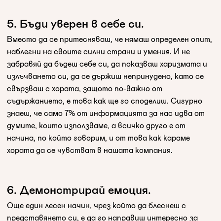
5. Бъди уверен в себе си.
Вместо да се притесняваш, че нямаш определен опит,
наблегни на своите силни страни и умения. И не
забравяй да бъдеш себе си, да показваш харизмата и
излъчването си, да се държиш непринудено, като се
свързваш с хората, защото по-важно от
съдържанието, е това как ще го споделиш. Сигурно
знаеш, че само 7% от информацията за нас идва от
думите, които използваме, а всичко друго е от
начина, по който говорим, и от това как караме
хората да се чувстват в нашата компания.
6. Демонстрирай емоция.
Oще един лесен начин, чрез който да блеснеш с
представянето си, е да го направиш интересно за