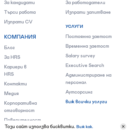
За кандидати
За работодатели
Търси работа
Изпрати запитване
Изпрати CV
УСЛУГИ
КОМПАНИЯ
Постоянна заетост
Временна заетост
Блог
Salary survey
За HRS
Executive Search
Кариери в
HRS
Администриране на
персонал
Контакти
Аутсорсинг
Медия
виж всички услуги
Корпоративна
отговорност
Поверителност
Този сайт използва бисквитки.
Виж как.