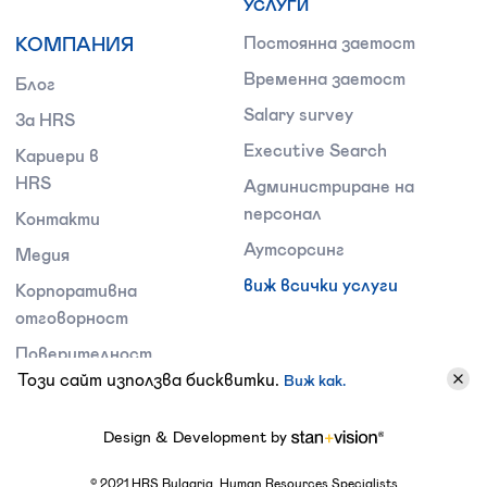
УСЛУГИ
КОМПАНИЯ
Постоянна заетост
Временна заетост
Блог
Salary survey
За HRS
Executive Search
Кариери в
HRS
Администриране на
персонал
Контакти
Аутсорсинг
Медия
виж всички услуги
Корпоративна
отговорност
Поверителност
Този сайт използва бисквитки.
Виж как.
Design & Development by
©
2021
HRS Bulgaria. Human Resources Specialists