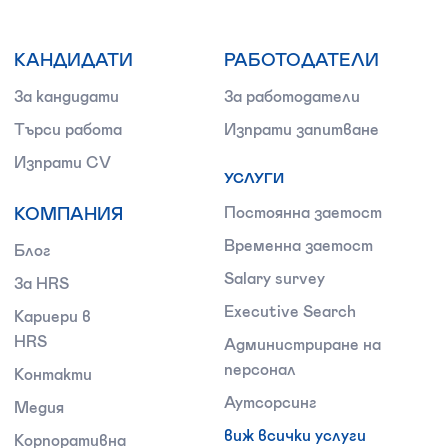
КАНДИДАТИ
РАБОТОДАТЕЛИ
За кандидати
За работодатели
Търси работа
Изпрати запитване
Изпрати CV
УСЛУГИ
КОМПАНИЯ
Постоянна заетост
Временна заетост
Блог
Salary survey
За HRS
Executive Search
Кариери в
HRS
Администриране на
персонал
Контакти
Аутсорсинг
Медия
виж всички услуги
Корпоративна