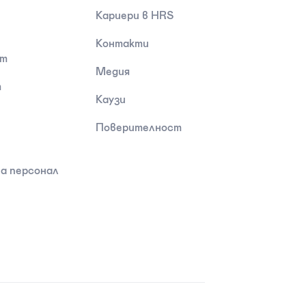
Кариери в HRS
Контакти
ст
Медия
т
Каузи
Поверителност
а персонал