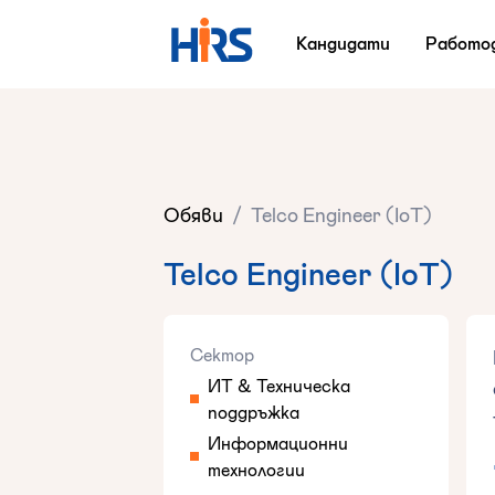
Кандидати
Работо
Обяви
/
Telco Engineer (IoT)
Telco Engineer (IoT)
Сектор
ИТ & Техническа
поддръжка
Информационни
технологии