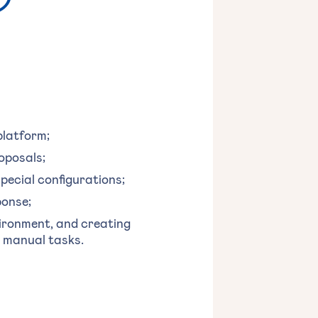
platform;
oposals;
pecial configurations;
ponse;
vironment, and creating
y manual tasks.