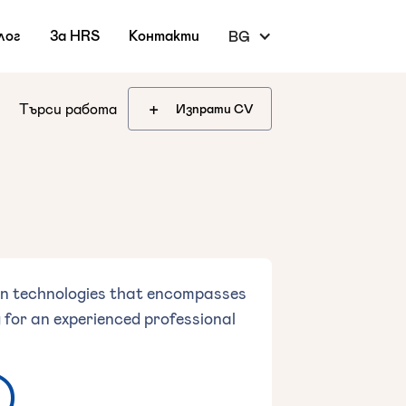
лог
За HRS
Контакти
BG
+
Търси работа
Изпрати CV
tion technologies that encompasses
ng for an experienced professional
)