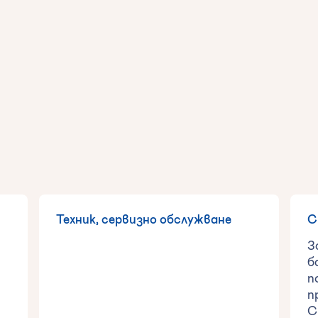
Техник, сервизно обслужване
С
З
б
п
п
С