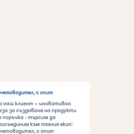
четоводител, с опит
а наш клиент – иновативна
аза за създаване на продукти
о поръчка - търсим да
рисъединим към техния екип:
четоводител, с опит