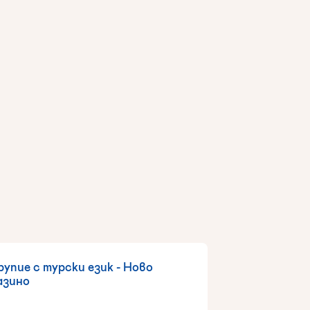
рупие с турски език - Ново
азино