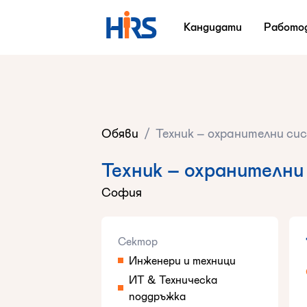
Кандидати
Работо
Обяви
/
Техник – охранителни си
Техник – охранителни
София
Сектор
Инженери и техници
ИТ & Техническа
поддръжка