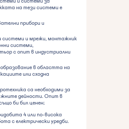
стеми и системи за
жката на тези системи е
ателни прибори и
и системи и мрежи, монтажник
нни системи,
тьор с опит в индустриални
 образование в областта на
кациите или сходна
ротехника са необходими за
ажните дейности. Опит в
ъщо би бил ценен;
идобита 4 или по-висока
ота с електрически уредби.