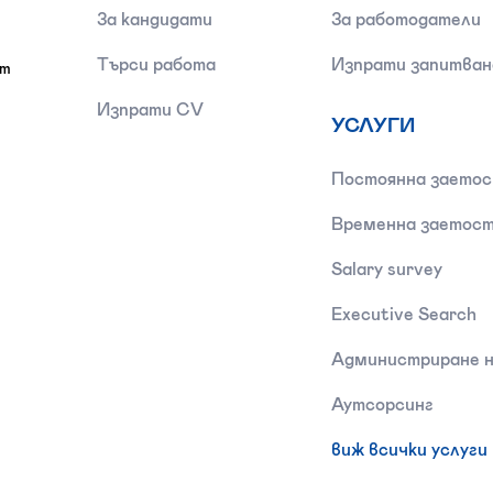
За кандидати
За работодатели
Търси работа
Изпрати запитван
от
Изпрати CV
УСЛУГИ
Постоянна заето
Временна заетос
Salary survey
Executive Search
Администриране н
Аутсорсинг
виж всички услуги