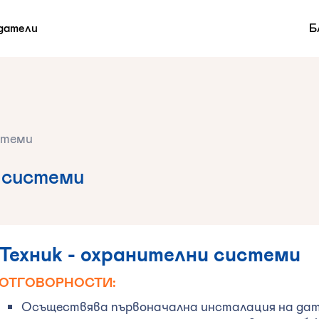
датели
Б
стеми
 системи
‍Техник - охранителни системи
ОТГОВОРНОСТИ:
Осъществява първоначална инсталация на дат