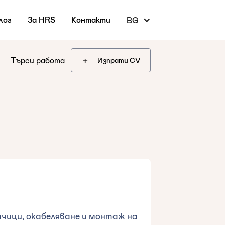
лог
За HRS
Контакти
BG
+
Търси работа
Изпрати CV
чици, окабеляване и монтаж на