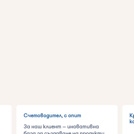
Счетоводител, с опит
К
к
За наш клиент – иновативна
база за създаване на продукти