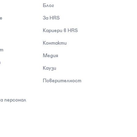
Блог
е
За HRS
Кариери в HRS
Контакти
ст
Медия
т
Каузи
Поверителност
а персонал