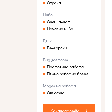
Охрана
Ниво
Специалист
Начално ниво
Език
Български
Вид заетост
Постоянна работа
Пълно работно време
Модел на работа
От офис
Кандидатствай