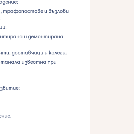
юдение;
, трафопостове и възлови
;
ии;
онтирана и демонтирана
нти, доставчици и колеги;
станала известна при
звитие;
ние.