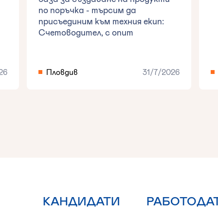
по поръчка - търсим да
присъединим към техния екип:
Счетоводител, с опит
26
Пловдив
31/7/2026
КАНДИДАТИ
РАБОТОДА