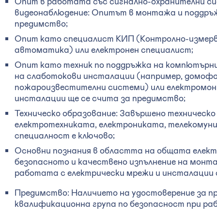
Опит в работата със сигнално-охранителни си
видеонаблюдение: Опитът в монтажа и поддръ
предимство;
Опит като специалист КИП (Контролно-измерв
автоматика) или електронен специалист;
Опит като техник по поддръжка на компютърн
на слаботокови инсталации (например, домофо
пожароизвестителни системи) или електромон
инсталации ще се счита за предимство;
Техническо образование: Завършено техническо
електротехниката, електрониката, телекомуни
специалност е ключово;
Основни познания в областта на общата елект
безопасното и качествено изпълнение на монт
работата с електрически мрежи и инсталации с
Предимство: Наличието на удостоверение за пр
квалификационна група по безопасност при раб