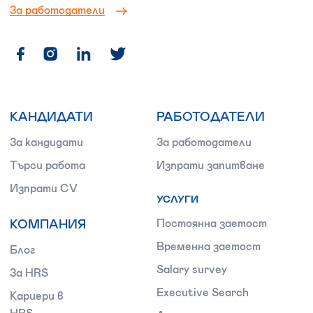
За работодатели
КАНДИДАТИ
РАБОТОДАТЕЛИ
За кандидати
За работодатели
Търси работа
Изпрати запитване
Изпрати CV
УСЛУГИ
КОМПАНИЯ
Постоянна заетост
Временна заетост
Блог
Salary survey
За HRS
Executive Search
Кариери в
HRS