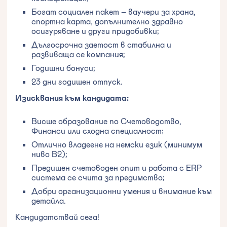
Богат социален пакет – ваучери за храна,
спортна карта, допълнително здравно
осигуряване и други придобивки;
Дългосрочна заетост в стабилна и
развиваща се компания;
Годишни бонуси;
23 дни годишен отпуск.
Изисквания към кандидата:
Висше образование по Счетоводство,
Финанси или сходна специалност;
Отлично владеене на немски език (минимум
ниво B2);
Предишен счетоводен опит и работа с ERP
система се счита за предимство;
Добри организационни умения и внимание към
детайла.
Кандидатствай сега!