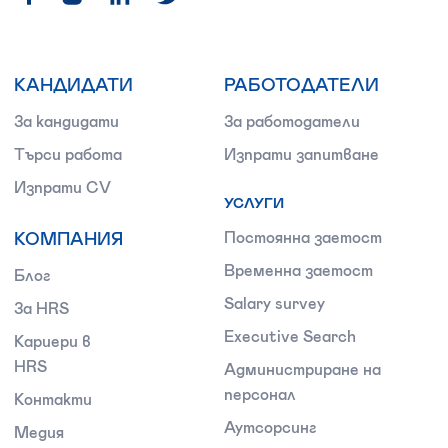
КАНДИДАТИ
РАБОТОДАТЕЛИ
За кандидати
За работодатели
Търси работа
Изпрати запитване
Изпрати CV
УСЛУГИ
КОМПАНИЯ
Постоянна заетост
Временна заетост
Блог
Salary survey
За HRS
Executive Search
Кариери в
HRS
Администриране на
персонал
Контакти
Аутсорсинг
Медия