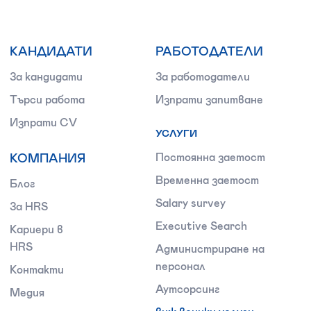
КАНДИДАТИ
РАБОТОДАТЕЛИ
За кандидати
За работодатели
Търси работа
Изпрати запитване
Изпрати CV
УСЛУГИ
КОМПАНИЯ
Постоянна заетост
Временна заетост
Блог
Salary survey
За HRS
Executive Search
Кариери в
HRS
Администриране на
персонал
Контакти
Аутсорсинг
Медия