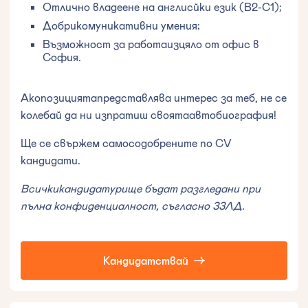
Отлично владеене на англисйки език (B2-C1);
Добрикомуникативни умения;
Възможност за работаизцяло от офис в
София.
Акопозициятапредставлява интерес за теб, не се
колебай да ни изпратиш своятаавтобиография!
Ще се свържем самосодобрените по CV
кандидати.
Всичкикандидатурище бъдат разгледани при
пълна конфиденциалност, съгласно ЗЗЛД.
Кандидатствай