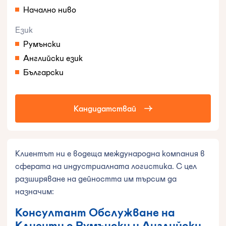
Начално ниво
Език
Румънски
Английски език
Български
Кандидатствай
Клиентът ни е водеща международна компания в
сферата на индустриалната логистика. С цел
разширяване на дейността им търсим да
назначим:
Консултант Обслужване на
Клиенти с Румънски и Английски