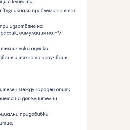
щи с клиенти;
 възникнали проблеми на етап
при изготвяне на
график, симулация на PV
 техническа оценка;
дване и тяхното проучване.
чителен международен опит;
тието на допълнителни
оциални придобивки;
итие.