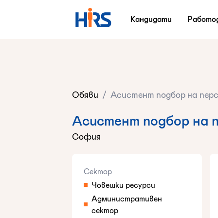
Кандидати
Работо
Обяви
/
Aсистент подбор на пер
Aсистент подбор на 
София
Сектор
Човешки ресурси
Административен
сектор