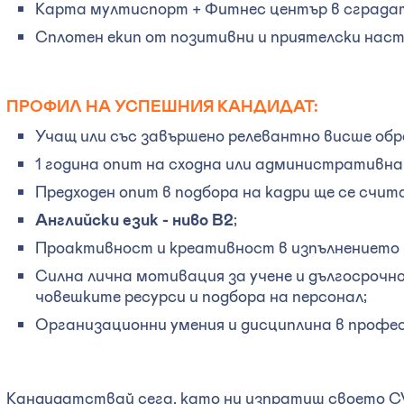
Карта мултиспорт + Фитнес център в сграда
Сплотен екип от позитивни и приятелски нас
ПРОФИЛ НА УСПЕШНИЯ КАНДИДАТ:
Учащ или със завършено релевантно висше обр
1 година опит на сходна или административна
Предходен опит в подбора на кадри ще се счит
Английски език - ниво В2
;
Проактивност и креативност в изпълнението 
Силна лична мотивация за учене и дългосрочн
човешките ресурси и подбора на персонал;
Организационни умения и дисциплина в профес
Кандидатствай сега, като ни изпратиш своето C