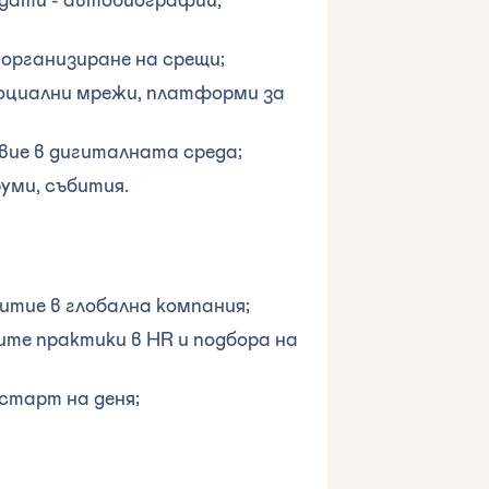
 организиране на срещи;
социални мрежи, платформи за
вие в дигиталната среда;
уми, събития.
тие в глобална компания;
ите практики в HR и подбора на
старт на деня;