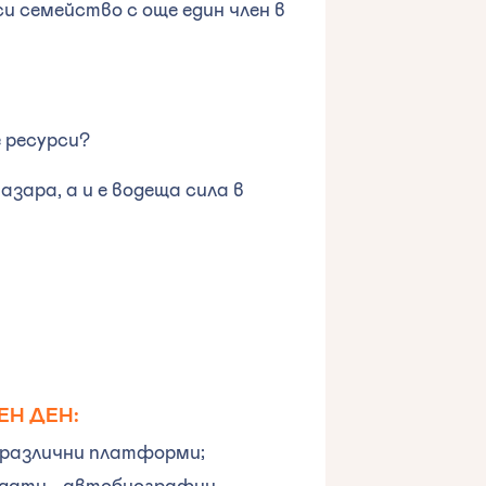
 семейство с още един член в
 ресурси?
азара, а и е водеща сила в
ЕН ДЕН:
в различни платформи;
идати - автобиографии,