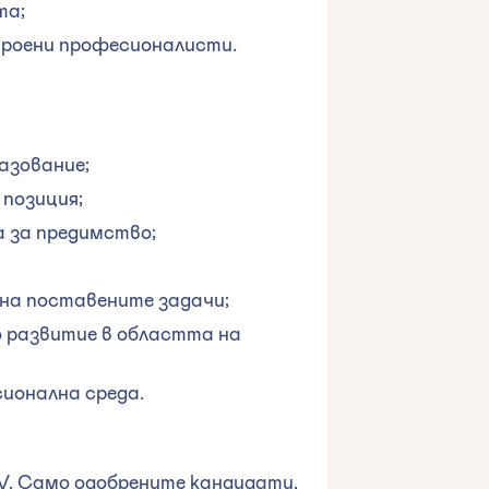
та;
троени професионалисти.
азование;
 позиция;
а за предимство;
на поставените задачи;
о развитие в областта на
ионална среда.
V. Само одобрените кандидати,