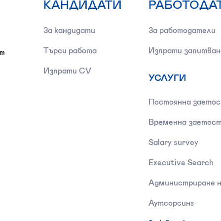
КАНДИДАТИ
РАБОТОДА
За кандидати
За работодатели
Търси работа
Изпрати запитван
от
Изпрати CV
УСЛУГИ
Постоянна заето
Временна заетос
Salary survey
Executive Search
Администриране н
Аутсорсинг