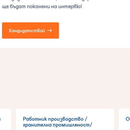
ще бъдат поканени на интервю!
Кандидатствай
а
Работник производство /
О
хранителна промишленост/