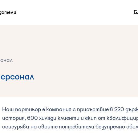
датели
Б
сонал
персонал
Наш партньор е компания с присъствие в 220 дър
история, 600 хиляди клиенти и екип от квалифиц
осигурява на своите потребители безупречно обс